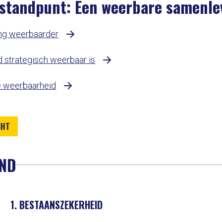
 standpunt: Een weerbare samenle
ng weerbaarder
 strategisch weerbaar is
re weerbaarheid
CHT
AND
1. BESTAANSZEKERHEID