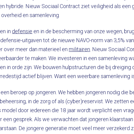
l en hybride. Nieuw Sociaal Contract ziet veiligheid als een
 overheid en samenleving.
en in
defensie
en in de bescherming van onze wegen, brug
defensie-uitgaven tot de nieuwe NAVO-norm van 3,5% van
r over meer dan materieel en
militairen
. Nieuw Sociaal Con
rbaarder te maken. We investeren in een samenleving wa
en in orde zijn. We bouwen hulpstructuren die bij dreigin
vredestijd actief blijven. Want een weerbare samenleving i
 een beroep op jongeren. We hebben jongeren nodig die bere
isbeheersing, in de zorg of als (cyber)reservist. We zetten 
model door iedereen die 18 jaar wordt verplicht een vragen
or een gesprek. Als we verwachten dat jongeren klaarstaan
aarstaan. De jongere generatie moet veel meer verzekerd zi