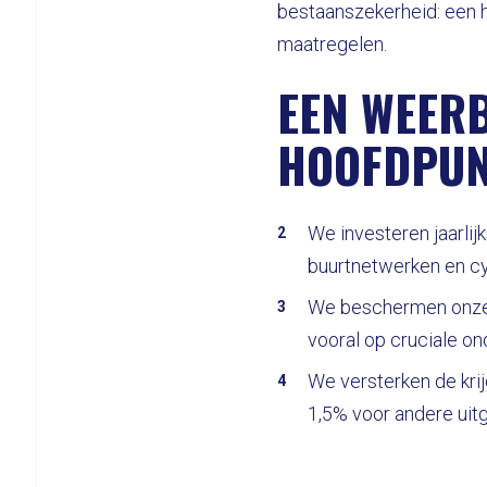
bestaanszekerheid: een 
maatregelen.
EEN WEER
HOOFDPU
We investeren jaarli
buurtnetwerken en cy
We beschermen onz
vooral op cruciale on
We versterken de kr
1,5% voor andere uit