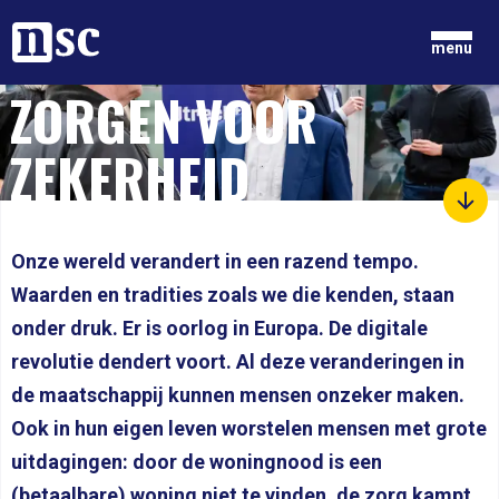
Home
menu
ZORGEN VOOR
GRONDGEDACHTEN
ZEKERHEID
NIEUWS
ONZE MENSEN
DOCUMENTEN
PARTIJ
Onze wereld verandert in een razend tempo.
DOE MEE
Waarden en tradities zoals we die kenden, staan
LID WORDEN
onder druk. Er is oorlog in Europa. De digitale
revolutie dendert voort. Al deze veranderingen in
de maatschappij kunnen mensen onzeker maken.
Ook in hun eigen leven worstelen mensen met grote
uitdagingen: door de woningnood is een
(betaalbare) woning niet te vinden, de zorg kampt