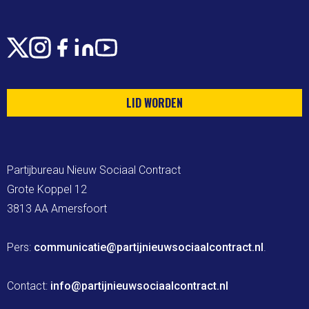
X
Instagram
Facebook
LinkedIn
Youtube
LID WORDEN
Partijbureau Nieuw Sociaal Contract

Grote Koppel 12

3813 AA Amersfoort

Pers: 
communicatie@partijnieuwsociaalcontract.nl
.

Contact: 
info@partijnieuwsociaalcontract.nl