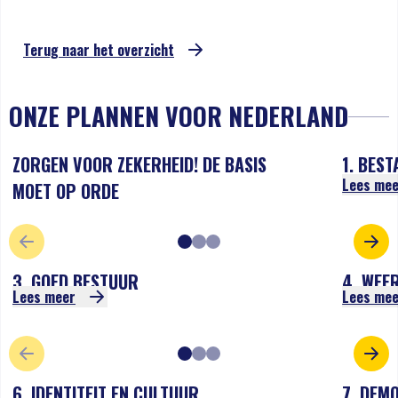
Terug naar het overzicht
ONZE PLANNEN VOOR NEDERLAND
ZORGEN VOOR ZEKERHEID! DE BASIS
1. BES
Lees me
MOET OP ORDE
VORIGE SLIDE
VOL
3. GOED BESTUUR
4. WEE
Lees meer
Lees me
VORIGE SLIDE
VOL
6. IDENTITEIT EN CULTUUR
7. DEM