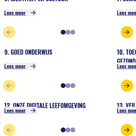
Lees meer
Lees me
VORIGE SLIDE
VOL
9. GOED ONDERWIJS
10. TO
GEZOND
Lees meer
Lees me
VORIGE SLIDE
VOL
12. ONZE DIGITALE LEEFOMGEVING
13. VEI
Lees meer
Lees me
VORIGE SLIDE
VOL