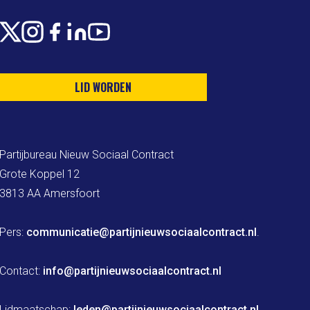
X
Instagram
Facebook
LinkedIn
Youtube
LID WORDEN
Partijbureau Nieuw Sociaal Contract

Grote Koppel 12

3813 AA Amersfoort

Pers: 
communicatie@partijnieuwsociaalcontract.nl
.

Contact: 
info@partijnieuwsociaalcontract.nl
Lidmaatschap: 
leden@partijnieuwsociaalcontract.nl