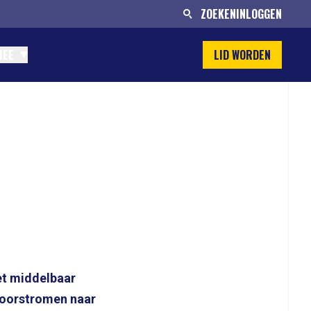
ZOEKEN
INLOGGEN
MEE
LID WORDEN
et middelbaar
doorstromen naar