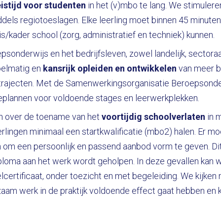
eistijd voor studenten
in het (v)mbo te lang. We stimulere
els regiotoeslagen. Elke leerling moet binnen 45 minuten 
s/kader school (zorg, administratief en techniek) kunnen.
onderwijs en het bedrijfsleven, zowel landelijk, sectoraa
oelmatig en
kansrijk opleiden en ontwikkelen
van meer b
-)trajecten. Met de Samenwerkingsorganisatie Beroepsonde
eplannen voor voldoende stages en leerwerkplekken.
 over de toename van het
voortijdig schoolverlaten
in 
erlingen minimaal een startkwalificatie (mbo2) halen. Er 
 om een persoonlijk en passend aanbod vorm te geven. Di
ploma aan het werk wordt geholpen. In deze gevallen kan
lcertificaat, onder toezicht en met begeleiding. We kijke
zaam werk in de praktijk voldoende effect gaat hebben en