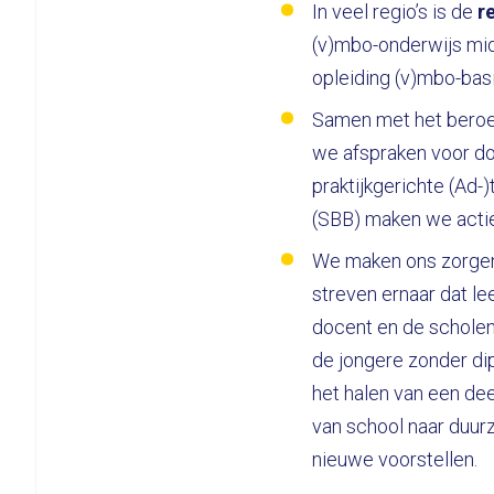
In veel regio’s is de
r
(v)mbo-onderwijs midd
opleiding (v)mbo-basi
Samen met het beroeps
we afspraken voor d
praktijkgerichte (Ad
(SBB) maken we acti
We maken ons zorgen
streven ernaar dat le
docent en de scholen
de jongere zonder di
het halen van een dee
van school naar duur
nieuwe voorstellen.