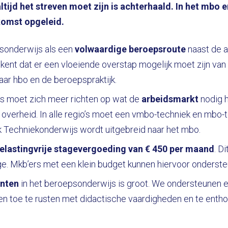
ltijd het streven moet zijn is achterhaald. In het mbo
omst opgeleid.
sonderwijs als een
volwaardige beroepsroute
naast de 
ekent dat er een vloeiende overstap mogelijk moet zijn va
r hbo en de beroepspraktijk.
s moet zich meer richten op wat de
arbeidsmarkt
nodig 
 overheid. In alle regio’s moet een vmbo-techniek en mbo-t
Techniekonderwijs wordt uitgebreid naar het mbo.
elastingvrije stagevergoeding van € 450 per maand
. D
age. Mkb’ers met een klein budget kunnen hiervoor onderst
enten
in het beroepsonderwijs is groot. We ondersteunen 
 toe te rusten met didactische vaardigheden en te enth