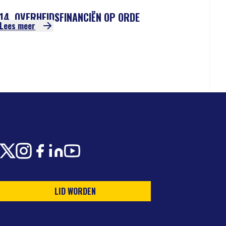
14. OVERHEIDSFINANCIËN OP ORDE
Lees meer
X
Instagram
Facebook
LinkedIn
Youtube
LID WORDEN