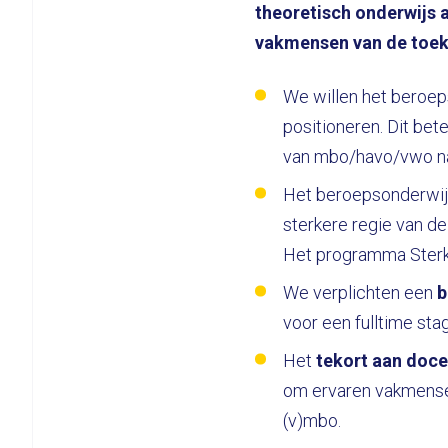
theoretisch onderwijs a
vakmensen van de toek
We willen het beroep
positioneren. Dit bet
van mbo/havo/vwo naa
Het beroepsonderwij
sterkere regie van de
Het programma Sterk 
We verplichten een
b
voor een fulltime st
Het
tekort aan doc
om ervaren vakmensen
(v)mbo.