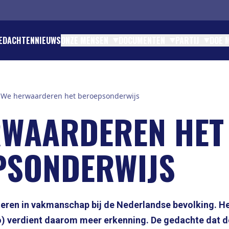
EDACHTEN
NIEUWS
ONZE MENSEN
DOCUMENTEN
PARTIJ
DOE 
TINK - EUROPEES PARLEMENT
ENTEN EN STATUTEN
ATIE EN CONTACT
DEN
We herwaarderen het beroepsonderwijs
OMTZIGT - GRONDLEGGER
TIES
IES
N
JK BESTUUR
TEN
RWAARDEREN HET
TEIT
RES
CHAPPELIJK BUREAU NSC
RTICIPATIE
CIAAL CONTRACT
PSONDERWIJS
 PARTIJFINANCIËN
eren in vakmanschap bij de Nederlandse bevolking. H
) verdient daarom meer erkenning. De gedachte dat 