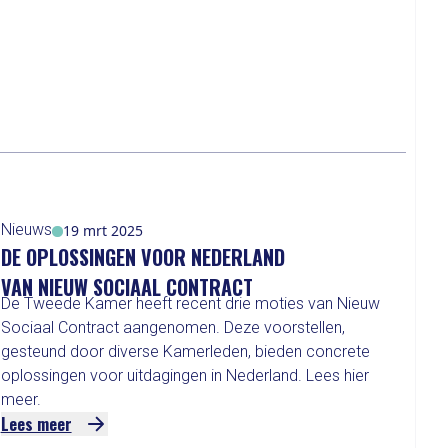
Nieuws
Eu
19 mrt 2025
DE OPLOSSINGEN VOOR NEDERLAND
ST
VAN NIEUW SOCIAAL CONTRACT
DE
De Tweede Kamer heeft recent drie moties van Nieuw
Pie
Sociaal Contract aangenomen. Deze voorstellen,
Co
gesteund door diverse Kamerleden, bieden concrete
Eu
oplossingen voor uitdagingen in Nederland. Lees hier
hie
meer.
Lees meer
Le