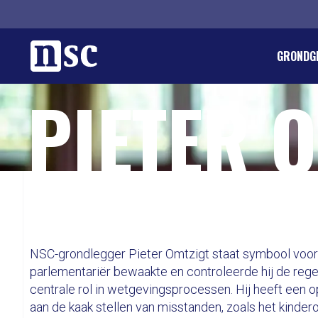
Home
GRONDG
PIETER 
DIRK GO
REGLEM
ORGANIS
LID WOR
PIETER 
PUBLICA
PROVINC
DONERE
LANDELI
GEMEEN
AGENDA
INTEGRI
VACATU
WETENS
LEDENPA
JONG SO
ANBI EN
INTERN
NSC-grondlegger Pieter Omtzigt staat symbool voor
parlementariër bewaakte en controleerde hij de reg
centrale rol in wetgevingsprocessen. Hij heeft een 
aan de kaak stellen van misstanden, zoals het kinde