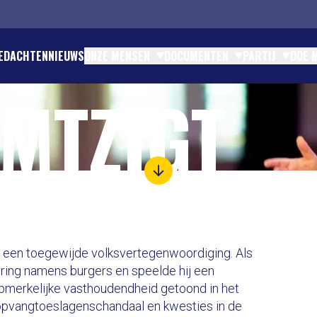
EDACHTEN
NIEUWS
ONZE MENSEN
DOCUMENTEN
PARTIJ
DOE 
OMTZIGT
TINK - EUROPEES PARLEMENT
ENTEN EN STATUTEN
ATIE EN CONTACT
DEN
OMTZIGT - GRONDLEGGER
TIES
IES
N
JK BESTUUR
TEN
TEIT
RES
CHAPPELIJK BUREAU NSC
RTICIPATIE
CIAAL CONTRACT
 PARTIJFINANCIËN
 een toegewijde volksvertegenwoordiging. Als
ering namens burgers en speelde hij een
opmerkelijke vasthoudendheid getoond in het
ropvangtoeslagenschandaal en kwesties in de