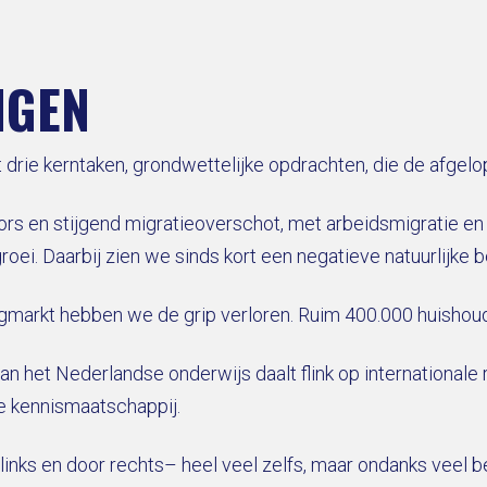
NGEN
 drie kerntaken, grondwettelijke opdrachten, die de afgelo
fors en stijgend migratieoverschot, met arbeidsmigratie en
ei. Daarbij zien we sinds kort een negatieve natuurlijke b
ingmarkt hebben we de grip verloren. Ruim 400.000 huishou
 van het Nederlandse onderwijs daalt flink op internationale
de kennismaatschappij.
nks en door rechts– heel veel zelfs, maar ondanks veel b