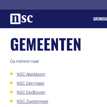
Home
GRONDG
GEMEENTEN
DIRK GO
REGLEM
ORGANIS
LID WOR
PIETER 
PUBLICA
PROVINC
DONERE
LANDELI
GEMEEN
AGENDA
INTEGRI
VACATU
Ga meteen naar:
WETENS
LEDENPA
JONG SO
ANBI EN
NSC Apeldoorn
INTERN
NSC Den Haag
NSC Eindhoven
NSC Zoetermeer