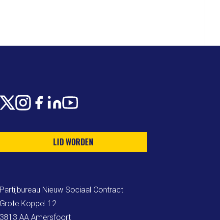
X
Instagram
Facebook
LinkedIn
Youtube
LID WORDEN
Partijbureau Nieuw Sociaal Contract

Grote Koppel 12

3813 AA Amersfoort
