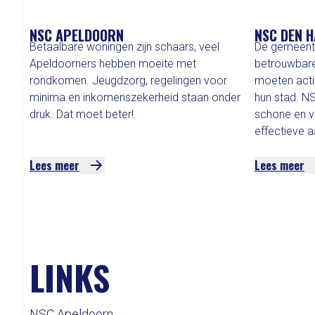
NSC APELDOORN
NSC DEN 
Betaalbare woningen zijn schaars, veel
De gemeente
Apeldoorners hebben moeite met
betrouwbare
rondkomen. Jeugdzorg, regelingen voor
moeten acti
minima en inkomenszekerheid staan onder
hun stad. N
druk. Dat moet beter!
schone en ve
effectieve a
Lees meer
Lees meer
LINKS
NSC Apeldoorn