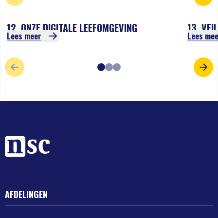
12. ONZE DIGITALE LEEFOMGEVING
13. VEI
Lees meer
Lees me
VORIGE SLIDE
VOL
AFDELINGEN