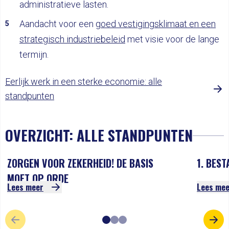
administratieve lasten.
Aandacht voor een
goed vestigingsklimaat en een
strategisch industriebeleid
met visie voor de lange
termijn.
Eerlijk werk in een sterke economie: alle
standpunten
OVERZICHT: ALLE STANDPUNTEN
ZORGEN VOOR ZEKERHEID! DE BASIS
1. BES
MOET OP ORDE
Lees meer
Lees me
VORIGE SLIDE
VOL