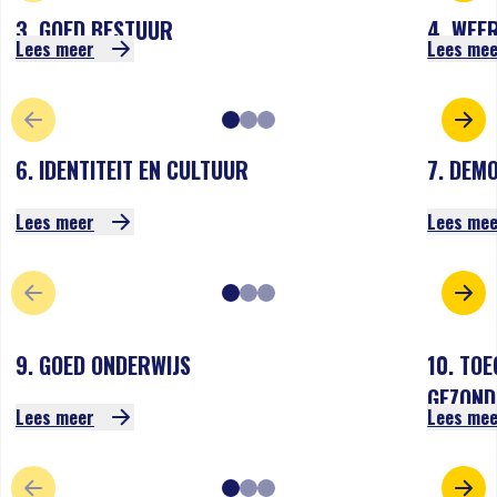
3. GOED BESTUUR
4. WEE
Lees meer
Lees me
VORIGE SLIDE
VOL
6. IDENTITEIT EN CULTUUR
7. DEM
Lees meer
Lees me
VORIGE SLIDE
VOL
9. GOED ONDERWIJS
10. TO
GEZOND
Lees meer
Lees me
VORIGE SLIDE
VOL