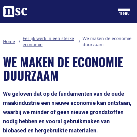
Home
menu
GRONDGEDACHTEN
Eerlijk werk in een sterke
We maken de economie
Home
/
/
NIEUWS
economie
duurzaam
ONZE MENSEN
WE MAKEN DE ECONOMIE
DOCUMENTEN
PARTIJ
DUURZAAM
DOE MEE
LID WORDEN
We geloven dat op de fundamenten van de oude
maakindustrie een nieuwe economie kan ontstaan,
waarbij we minder of geen nieuwe grondstoffen
nodig hebben en vooral gebruikmaken van
biobased en hergebruikte materialen.