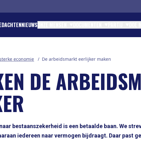
EDACHTEN
NIEUWS
ONZE MENSEN
DOCUMENTEN
PARTIJ
DOE 
TINK - EUROPEES PARLEMENT
ENTEN EN STATUTEN
ATIE EN CONTACT
DEN
 sterke economie
/
De arbeidsmarkt eerlijker maken
OMTZIGT - GRONDLEGGER
TIES
IES
N
JK BESTUUR
TEN
KEN DE ARBEIDS
TEIT
RES
CHAPPELIJK BUREAU NSC
RTICIPATIE
CIAAL CONTRACT
KER
 PARTIJFINANCIËN
naar bestaanszekerheid is een betaalde baan. We str
araan iedereen naar vermogen bijdraagt. Daar past ge