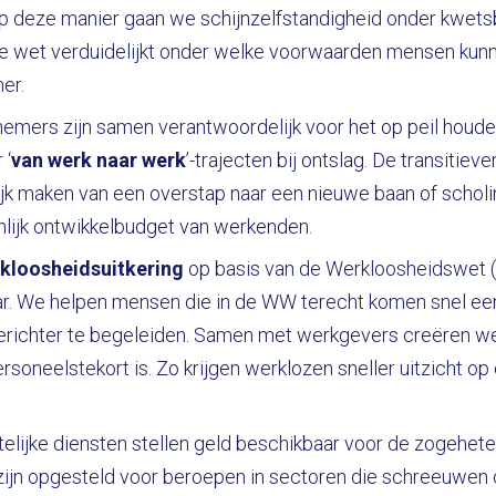
 deze manier gaan we schijnzelfstandigheid onder kwets
de wet verduidelijkt onder welke voorwaarden mensen kun
er.
mers zijn samen verantwoordelijk voor het op peil houde
 ‘
van werk naar werk
’-trajecten bij ontslag. De transiti
ijk maken van een overstap naar een nieuwe baan of schol
nlijk ontwikkelbudget van werkenden.
rkloosheidsuitkering
op basis van de Werkloosheidswet 
r. We helpen mensen die in de WW terecht komen snel ee
gerichter te begeleiden. Samen met werkgevers creëren 
soneelstekort is. Zo krijgen werklozen sneller uitzicht o
ijke diensten stellen geld beschikbaar voor de zogehete
 zijn opgesteld voor beroepen in sectoren die schreeuwen 