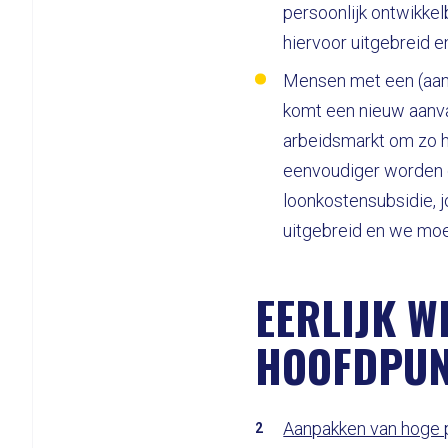
persoonlijk ontwikke
hiervoor uitgebreid e
Mensen met een (aan
komt een nieuw aanva
arbeidsmarkt om zo h
eenvoudiger worden o
loonkostensubsidie, 
uitgebreid en we moe
EERLIJK W
HOOFDPU
Aanpakken van hoge p