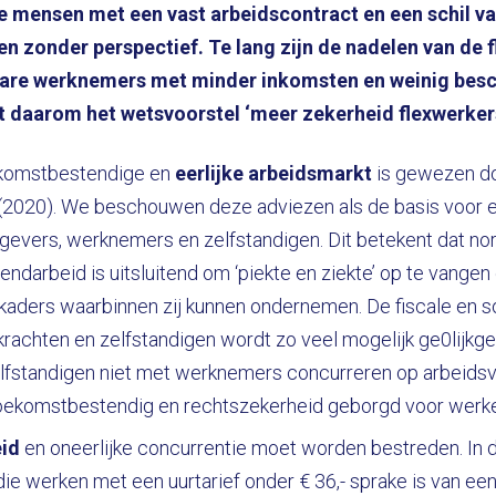
e mensen met een vast arbeidscontract en een schil v
en zonder perspectief. Te lang zijn de nadelen van de 
are werknemers met minder inkomsten en weinig bes
t daarom het wetsvoorstel ‘meer zekerheid flexwerker
ekomstbestendige en
eerlijke arbeidsmarkt
is gewezen d
(2020). We beschouwen deze adviezen als de basis voor e
gevers, werknemers en zelfstandigen. Dit betekent dat n
ndarbeid is uitsluitend om ‘piekte en ziekte’ op te vangen 
e kaders waarbinnen zij kunnen ondernemen. De fiscale en s
rachten en zelfstandigen wordt zo veel mogelijk ge0lijkge
elfstandigen niet met werknemers concurreren op arbeids
toekomstbestendig en rechtszekerheid geborgd voor werk
eid
en oneerlijke concurrentie moet worden bestreden. In
 die werken met een uurtarief onder € 36,- sprake is van 