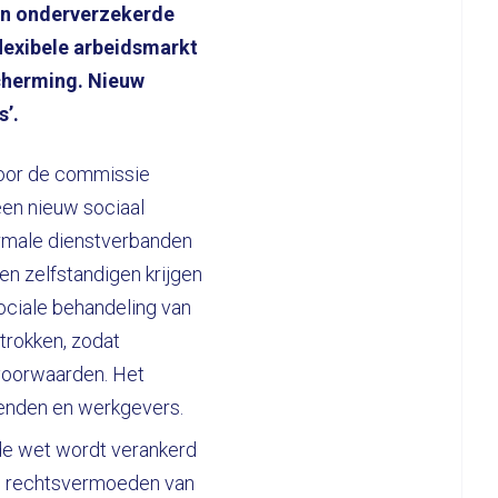
an onderverzekerde
flexibele arbeidsmarkt
cherming. Nieuw
s’.
oor de commissie
en nieuw sociaal
ormale dienstverbanden
en zelfstandigen krijgen
ociale behandeling van
trokken, zodat
voorwaarden. Het
enden en werkgevers.
 de wet wordt verankerd
een rechtsvermoeden van