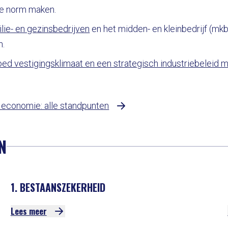
e norm maken.
ie- en gezinsbedrijven
en het midden- en kleinbedrijf (mk
n.
ed vestigingsklimaat en een strategisch industriebeleid m
e economie: alle standpunten
N
1. BESTAANSZEKERHEID
Lees meer