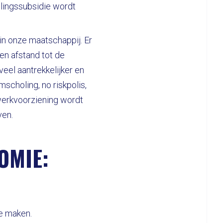
lingssubsidie wordt
n onze maatschappij. Er
n afstand tot de
eel aantrekkelijker en
choling, no riskpolis,
 werkvoorziening wordt
ven.
OMIE:
te maken.