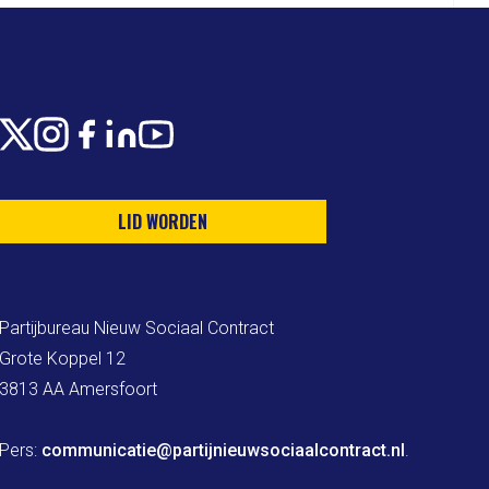
X
Instagram
Facebook
LinkedIn
Youtube
LID WORDEN
Partijbureau Nieuw Sociaal Contract

Grote Koppel 12

3813 AA Amersfoort

Pers: 
communicatie@partijnieuwsociaalcontract.nl
.
