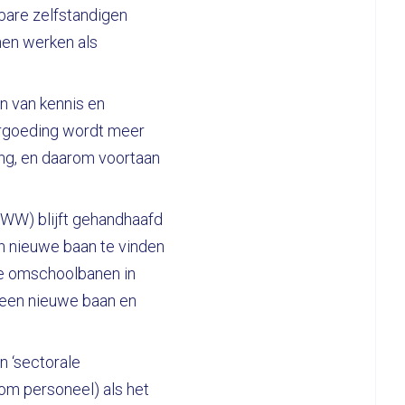
bare zelfstandigen
nen werken als
n van kennis en
evergoeding wordt meer
ing, en daarom voortaan
(WW) blijft gehandhaafd
n nieuwe baan te vinden
we omschoolbanen in
p een nieuwe baan en
n ‘sectorale
om personeel) als het