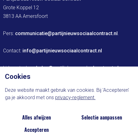
Grote Koppel 12

3813 AA Amersfoort

Pers: 
communicatie@partijnieuwsociaalcontract.nl
.

Contact: 
info@partijnieuwsociaalcontract.nl
Lidmaatschap: 
leden@partijnieuwsociaalcontract.nl
Cookies
Website ontwikkeld door The Brink Agency
Deze website maakt gebruik van cookies. Bij 'Accepteren'
ga je akkoord met ons
privacy-reglement.
Privacy-statement
Cookie-voorkeuren
Alles afwijzen
Selectie aanpassen
Accepteren