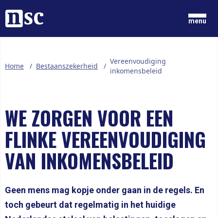
Home
menu
GRONDGEDACHTEN
Vereenvoudiging
Home
/
Bestaanszekerheid
/
NIEUWS
inkomensbeleid
ONZE MENSEN
DOCUMENTEN
PARTIJ
WE ZORGEN VOOR EEN
DOE MEE
FLINKE VEREENVOUDIGING
LID WORDEN
VAN INKOMENSBELEID
Geen mens mag kopje onder gaan in de regels. En
toch gebeurt dat regelmatig in het huidige