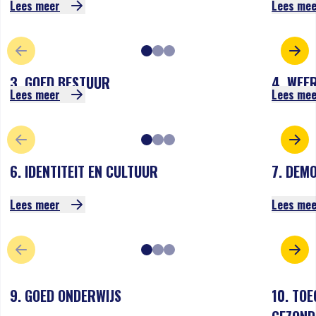
Lees meer
Lees me
VORIGE SLIDE
VOL
3. GOED BESTUUR
4. WEE
Lees meer
Lees me
VORIGE SLIDE
VOL
6. IDENTITEIT EN CULTUUR
7. DEM
Lees meer
Lees me
VORIGE SLIDE
VOL
9. GOED ONDERWIJS
10. TO