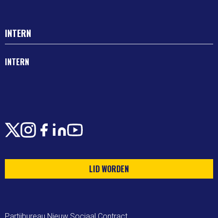
INTERN
INTERN
X
Instagram
Facebook
LinkedIn
Youtube
LID WORDEN
Partijbureau Nieuw Sociaal Contract
