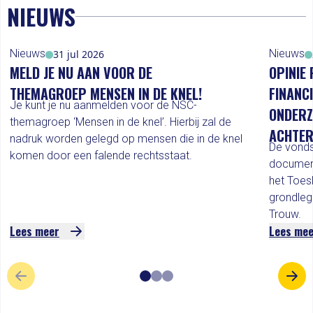
NIEUWS
Nieuws
Nieuws
31 jul 2026
MELD JE NU AAN VOOR DE
OPINIE 
THEMAGROEP MENSEN IN DE KNEL!
FINANC
Je kunt je nu aanmelden voor de NSC-
ONDERZ
themagroep ‘Mensen in de knel’. Hierbij zal de
ACHTER
nadruk worden gelegd op mensen die in de knel
De vonds
komen door een falende rechtsstaat.
documen
het Toes
grondleg
Trouw.
Lees meer
Lees me
VORIGE SLIDE
VOL