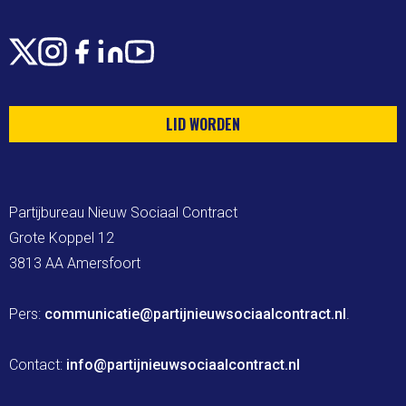
X
Instagram
Facebook
LinkedIn
Youtube
LID WORDEN
Partijbureau Nieuw Sociaal Contract

Grote Koppel 12

3813 AA Amersfoort

Pers: 
communicatie@partijnieuwsociaalcontract.nl
.

Contact: 
info@partijnieuwsociaalcontract.nl