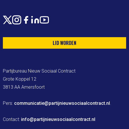
X
Instagram
Facebook
LinkedIn
Youtube
LID WORDEN
Partijbureau Nieuw Sociaal Contract

Grote Koppel 12

3813 AA Amersfoort

Pers: 
communicatie@partijnieuwsociaalcontract.nl
.

Contact: 
info@partijnieuwsociaalcontract.nl