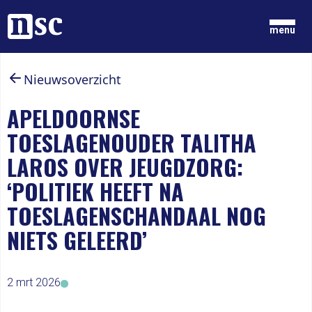
Home
menu
Nieuwsoverzicht
GRONDGEDACHTEN
NIEUWS
APELDOORNSE
ONZE MENSEN
TOESLAGENOUDER TALITHA
DOCUMENTEN
PARTIJ
LAROS OVER JEUGDZORG:
DOE MEE
‘POLITIEK HEEFT NA
LID WORDEN
TOESLAGENSCHANDAAL NOG
NIETS GELEERD’
2 mrt 2026