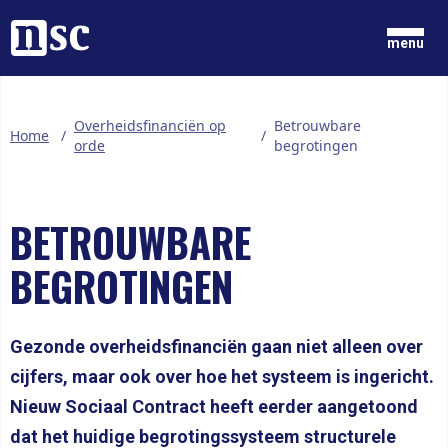
Home
menu
GRONDGEDACHTEN
Overheidsfinanciën op
Betrouwbare
Home
/
/
NIEUWS
orde
begrotingen
ONZE MENSEN
DOCUMENTEN
PARTIJ
BETROUWBARE
DOE MEE
BEGROTINGEN
LID WORDEN
Gezonde overheidsfinanciën gaan niet alleen over
cijfers, maar ook over hoe het systeem is ingericht.
Nieuw Sociaal Contract heeft eerder aangetoond
dat het huidige begrotingssysteem structurele