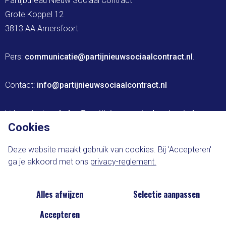
Partijbureau Nieuw Sociaal Contract

Grote Koppel 12

3813 AA Amersfoort

Pers: 
communicatie@partijnieuwsociaalcontract.nl
.

Contact: 
info@partijnieuwsociaalcontract.nl
Lidmaatschap: 
leden@partijnieuwsociaalcontract.nl
Cookies
Website ontwikkeld door The Brink Agency
Deze website maakt gebruik van cookies. Bij 'Accepteren'
ga je akkoord met ons
privacy-reglement.
Privacy-statement
Cookie-voorkeuren
Alles afwijzen
Selectie aanpassen
Accepteren