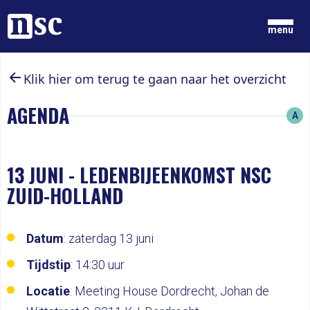
Home
menu
Klik hier om terug te gaan naar het overzicht
GRONDGEDACHTEN
NIEUWS
AGENDA
A
ONZE MENSEN
DOCUMENTEN
PARTIJ
DOE MEE
13 JUNI
-
LEDENBIJEENKOMST NSC
ZUID-HOLLAND
LID WORDEN
Datum
: zaterdag 13 juni
Tijdstip
: 14:30 uur
Locatie
: Meeting House Dordrecht, Johan de