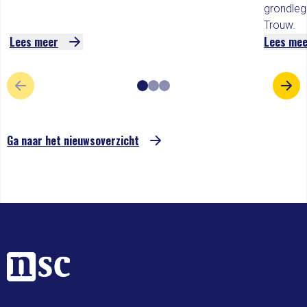
grondleg
Trouw.
Lees meer
Lees me
VORIGE SLIDE
VOL
Ga naar het nieuwsoverzicht