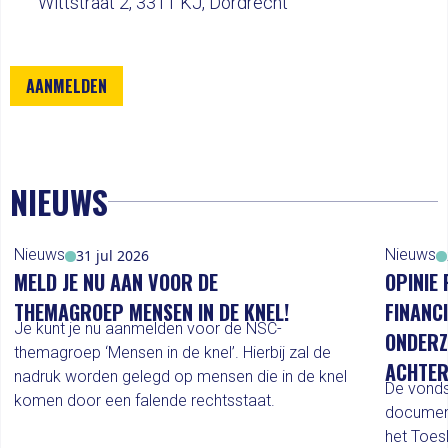
Wittstraat 2, 3311 KJ, Dordrecht
AANMELDEN
NIEUWS
Nieuws
Nieuws
31 jul 2026
MELD JE NU AAN VOOR DE
OPINIE 
THEMAGROEP MENSEN IN DE KNEL!
FINANC
Je kunt je nu aanmelden voor de NSC-
ONDERZ
themagroep ‘Mensen in de knel’. Hierbij zal de
ACHTER
nadruk worden gelegd op mensen die in de knel
De vonds
komen door een falende rechtsstaat.
documen
het Toes