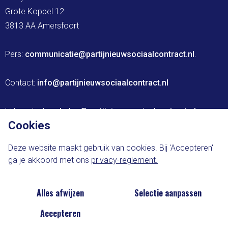
Grote Koppel 12

3813 AA Amersfoort

Pers: 
communicatie@partijnieuwsociaalcontract.nl
.

Contact: 
info@partijnieuwsociaalcontract.nl
Lidmaatschap: 
leden@partijnieuwsociaalcontract.nl
Cookies
Website ontwikkeld door The Brink Agency
Deze website maakt gebruik van cookies. Bij 'Accepteren'
ga je akkoord met ons
privacy-reglement.
Privacy-statement
Cookie-voorkeuren
Alles afwijzen
Selectie aanpassen
Accepteren