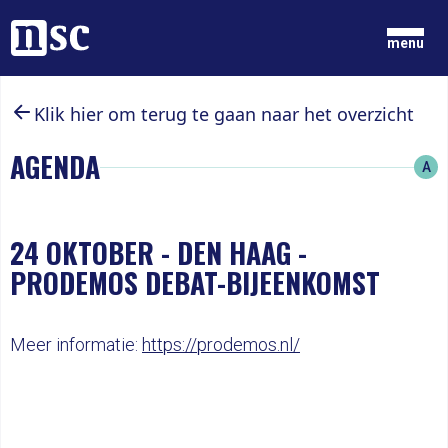
Home
menu
Klik hier om terug te gaan naar het overzicht
GRONDGEDACHTEN
NIEUWS
AGENDA
A
ONZE MENSEN
DOCUMENTEN
PARTIJ
DOE MEE
24 OKTOBER
-
DEN HAAG -
PRODEMOS DEBAT-BIJEENKOMST
LID WORDEN
Meer informatie:
https://prodemos.nl/