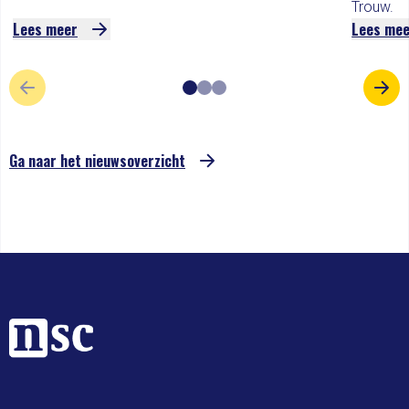
Trouw.
Lees meer
Lees me
VORIGE SLIDE
VOL
Ga naar het nieuwsoverzicht