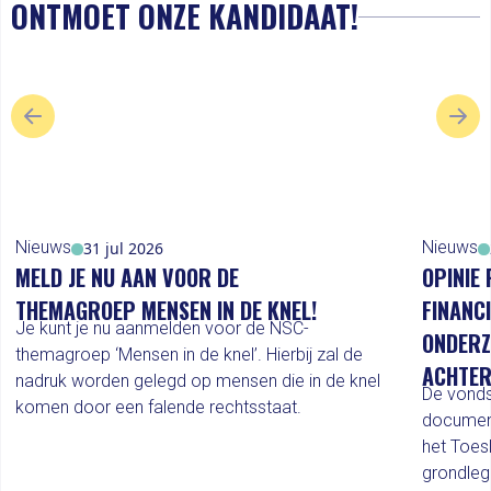
ONTMOET ONZE KANDIDAAT!
VORIGE SLIDE
VOL
Nieuws
Nieuws
31 jul 2026
MELD JE NU AAN VOOR DE
OPINIE 
THEMAGROEP MENSEN IN DE KNEL!
FINANC
Je kunt je nu aanmelden voor de NSC-
ONDERZ
themagroep ‘Mensen in de knel’. Hierbij zal de
ACHTER
nadruk worden gelegd op mensen die in de knel
De vonds
komen door een falende rechtsstaat.
documen
het Toes
grondleg