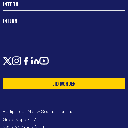
INTERN
INTERN
X
Instagram
Facebook
LinkedIn
Youtube
LID WORDEN
Partijbureau Nieuw Sociaal Contract

Grote Koppel 12

3813 AA Amersfoort
