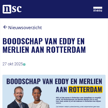
Home
menu
Nieuwsoverzicht
GRONDGEDACHTEN
NIEUWS
BOODSCHAP VAN EDDY EN
ONZE MENSEN
MERLIEN AAN ROTTERDAM
DOCUMENTEN
PARTIJ
DOE MEE
27 okt 2025
LID WORDEN