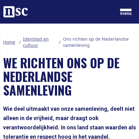
Home
menu
GRONDGEDACHTEN
Identiteit en
Ons richten op de Nederlandse
Home
/
/
NIEUWS
cultuur
samenleving
ONZE MENSEN
WE RICHTEN ONS OP DE
DOCUMENTEN
PARTIJ
NEDERLANDSE
DOE MEE
SAMENLEVING
LID WORDEN
Wie deel uitmaakt van onze samenleving, deelt niet
alleen in de vrijheid, maar draagt ook
verantwoordelijkheid. In ons land staan waarden als
tolerantie en respect hoog in het vaandel.