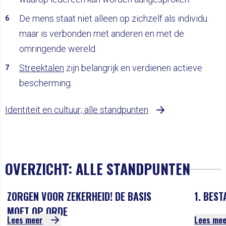
De mens staat niet alleen op zichzelf als individu
maar is verbonden met anderen en met de
omringende wereld.
Streektalen
zijn belangrijk en verdienen actieve
bescherming.
Identiteit en cultuur; alle standpunten
OVERZICHT: ALLE STANDPUNTEN
ZORGEN VOOR ZEKERHEID! DE BASIS
1. BES
MOET OP ORDE
Lees meer
Lees me