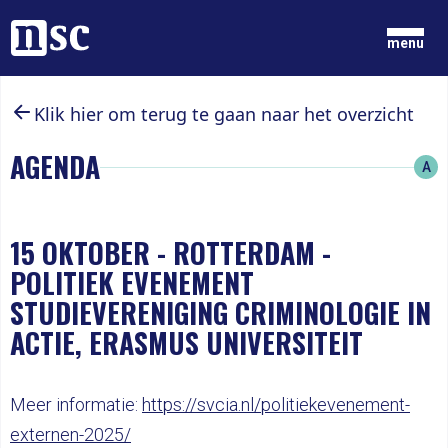
Home
menu
Klik hier om terug te gaan naar het overzicht
GRONDGEDACHTEN
NIEUWS
AGENDA
A
ONZE MENSEN
DOCUMENTEN
PARTIJ
DOE MEE
15 OKTOBER
-
ROTTERDAM -
POLITIEK EVENEMENT
LID WORDEN
STUDIEVERENIGING CRIMINOLOGIE IN
ACTIE, ERASMUS UNIVERSITEIT
Meer informatie:
https://svcia.nl/politiekevenement-
externen-2025/