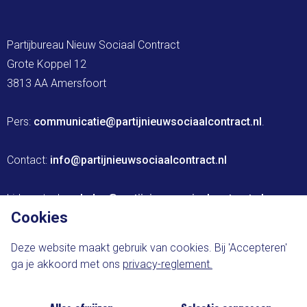
Partijbureau Nieuw Sociaal Contract

Grote Koppel 12

3813 AA Amersfoort

Pers: 
communicatie@partijnieuwsociaalcontract.nl
.

Contact: 
info@partijnieuwsociaalcontract.nl
Lidmaatschap: 
leden@partijnieuwsociaalcontract.nl
Cookies
Website ontwikkeld door The Brink Agency
Deze website maakt gebruik van cookies. Bij 'Accepteren'
ga je akkoord met ons
privacy-reglement.
Privacy-statement
Cookie-voorkeuren