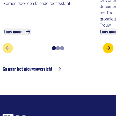
De vonds
komen door een falende rechtsstaat.
documen
het Toes
grondleg
Trouw.
Lees meer
Lees me
VORIGE SLIDE
VOL
Ga naar het nieuwsoverzicht