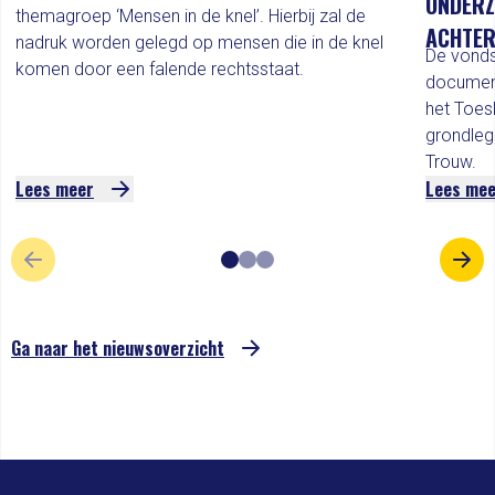
ONDERZ
themagroep ‘Mensen in de knel’. Hierbij zal de
ACHTER
nadruk worden gelegd op mensen die in de knel
De vonds
komen door een falende rechtsstaat.
documen
het Toes
grondleg
Trouw.
Lees meer
Lees me
VORIGE SLIDE
VOL
Ga naar het nieuwsoverzicht