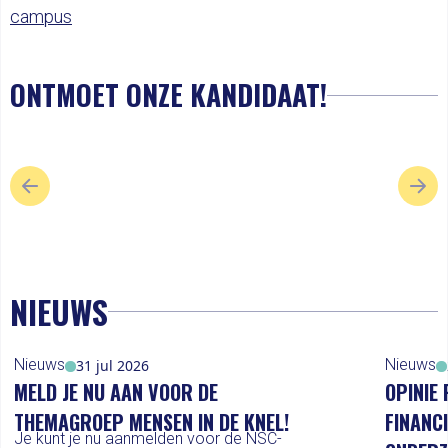
campus
ONTMOET ONZE KANDIDAAT!
VORIGE SLIDE
VOL
NIEUWS
Nieuws
Nieuws
31 jul 2026
MELD JE NU AAN VOOR DE
OPINIE 
THEMAGROEP MENSEN IN DE KNEL!
FINANC
Je kunt je nu aanmelden voor de NSC-