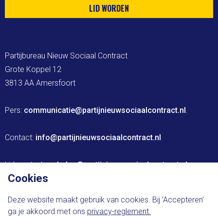
LID WORDEN
Partijbureau Nieuw Sociaal Contract

Grote Koppel 12

3813 AA Amersfoort

Pers: 
communicatie@partijnieuwsociaalcontract.nl
.

Contact: 
info@partijnieuwsociaalcontract.nl
Lidmaatschap: 
leden@partijnieuwsociaalcontract.nl
Cookies
Website ontwikkeld door The Brink Agency
Deze website maakt gebruik van cookies. Bij 'Accepteren'
ga je akkoord met ons
privacy-reglement.