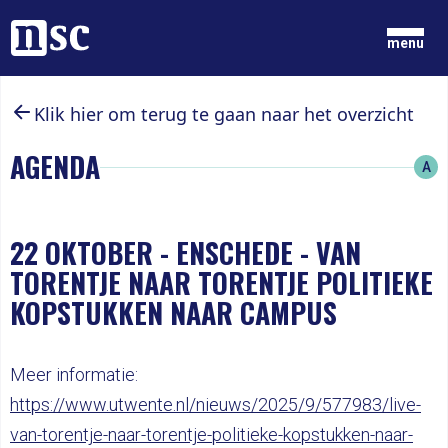
Home
menu
Klik hier om terug te gaan naar het overzicht
GRONDGEDACHTEN
NIEUWS
AGENDA
A
ONZE MENSEN
DOCUMENTEN
PARTIJ
DOE MEE
22 OKTOBER
-
ENSCHEDE - VAN
TORENTJE NAAR TORENTJE POLITIEKE
LID WORDEN
KOPSTUKKEN NAAR CAMPUS
Meer informatie:
https://www.utwente.nl/nieuws/2025/9/577983/live-
van-torentje-naar-torentje-politieke-kopstukken-naar-