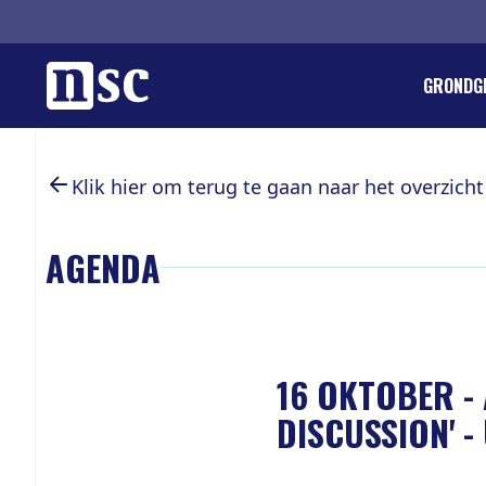
Home
GRONDG
DIRK GO
REGLEM
ORGANIS
LID WOR
Klik hier om terug te gaan naar het overzicht
PIETER 
PUBLICA
PROVINC
DONERE
LANDELI
GEMEEN
AGENDA
AGENDA
INTEGRI
VACATU
WETENS
LEDENPA
JONG SO
ANBI EN
INTERN
16 OKTOBER
-
DISCUSSION' -