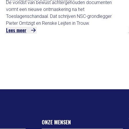
De vondst van bewust achtergehouden documenten
vormt een nieuwe ontmaskering na het
Toeslagenschandaal. Dat schrijven NSC-grondlegger
Pieter Omtzigt en Renske Leijten in Trouw.
Lees meer
ONZE MENSEN