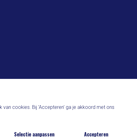
 van cookies. Bij 'Accepteren' ga je akkoord met ons
Selectie aanpassen
Accepteren