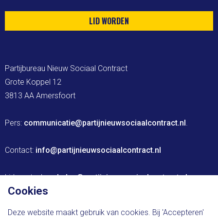
LID WORDEN
Partijbureau Nieuw Sociaal Contract

Grote Koppel 12

3813 AA Amersfoort

Pers: 
communicatie@partijnieuwsociaalcontract.nl
.

Contact: 
info@partijnieuwsociaalcontract.nl
Lidmaatschap: 
leden@partijnieuwsociaalcontract.nl
Cookies
Website ontwikkeld door The Brink Agency
Deze website maakt gebruik van cookies. Bij 'Accepteren'