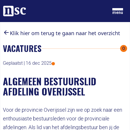
Home
menu
Klik hier om terug te gaan naar het overzicht
GRONDGEDACHTEN
NIEUWS
VACATURES
O
ONZE MENSEN
DOCUMENTEN
PARTIJ
Geplaatst |
16 dec 2025
DOE MEE
ALGEMEEN BESTUURSLID
LID WORDEN
AFDELING OVERIJSSEL
Voor de provincie Overijssel zijn we op zoek naar een
enthousiaste bestuursleden voor de provinciale
afdelingen. Als lid van het afdelingsbestuur ben jij de