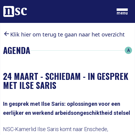
Home
menu
Klik hier om terug te gaan naar het overzicht
GRONDGEDACHTEN
NIEUWS
AGENDA
A
ONZE MENSEN
DOCUMENTEN
PARTIJ
DOE MEE
24 MAART
-
SCHIEDAM - IN GESPREK
MET ILSE SARIS
LID WORDEN
In gesprek met Ilse Saris: oplossingen voor een
eerlijker en werkend arbeidsongeschiktheid stelsel
NSC-Kamerlid Ilse Saris komt naar Enschede,