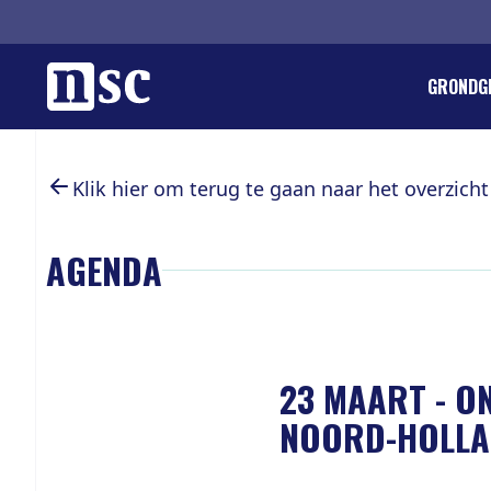
Home
GRONDG
DIRK GO
REGLEM
ORGANIS
LID WOR
Klik hier om terug te gaan naar het overzicht
PIETER 
PUBLICA
PROVINC
DONERE
LANDELI
GEMEEN
AGENDA
AGENDA
INTEGRI
VACATU
WETENS
LEDENPA
JONG SO
ANBI EN
INTERN
23 MAART
-
ON
NOORD-HOLL