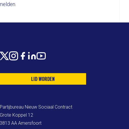
nmelden.
X
Instagram
Facebook
LinkedIn
Youtube
LID WORDEN
Partijbureau Nieuw Sociaal Contract

Grote Koppel 12

3813 AA Amersfoort
