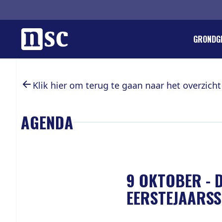
Home
GRONDG
DIRK GO
REGLEM
ORGANIS
LID WOR
Klik hier om terug te gaan naar het overzicht
PIETER 
PUBLICA
PROVINC
DONERE
LANDELI
GEMEEN
AGENDA
AGENDA
INTEGRI
VACATU
WETENS
LEDENPA
JONG SO
ANBI EN
INTERN
9 OKTOBER
-
EERSTEJAARS