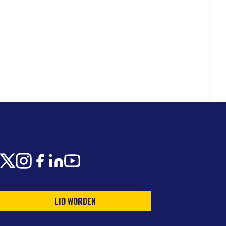
X
Instagram
Facebook
LinkedIn
Youtube
LID WORDEN