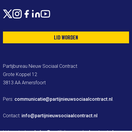
X
Instagram
Facebook
LinkedIn
Youtube
LID WORDEN
Partijbureau Nieuw Sociaal Contract

Grote Koppel 12

3813 AA Amersfoort

Pers: 
communicatie@partijnieuwsociaalcontract.nl
.

Contact: 
info@partijnieuwsociaalcontract.nl