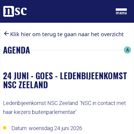
Home
menu
Klik hier om terug te gaan naar het overzicht
GRONDGEDACHTEN
NIEUWS
AGENDA
A
ONZE MENSEN
DOCUMENTEN
PARTIJ
DOE MEE
24 JUNI
-
GOES - LEDENBIJEENKOMST
NSC ZEELAND
LID WORDEN
Ledenbijeenkomst NSC Zeeland: 'NSC in contact met
haar kiezers buitenparlementair'
Datum: woensdag 24 juni 2026