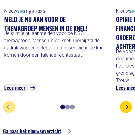
Nieuws
Nieuws
31 jul 2026
MELD JE NU AAN VOOR DE
OPINIE 
THEMAGROEP MENSEN IN DE KNEL!
FINANC
Je kunt je nu aanmelden voor de NSC-
ONDERZ
themagroep ‘Mensen in de knel’. Hierbij zal de
ACHTER
nadruk worden gelegd op mensen die in de knel
De vonds
komen door een falende rechtsstaat.
documen
het Toes
grondleg
Trouw.
Lees meer
Lees me
VORIGE SLIDE
VOL
Ga naar het nieuwsoverzicht