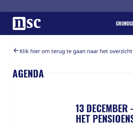
Home
GRONDG
DIRK GO
REGLEM
ORGANIS
LID WOR
Klik hier om terug te gaan naar het overzicht
PIETER 
PUBLICA
PROVINC
DONERE
LANDELI
GEMEEN
AGENDA
AGENDA
INTEGRI
VACATU
WETENS
LEDENPA
JONG SO
ANBI EN
INTERN
13 DECEMBER
HET PENSIOEN