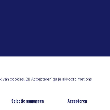
 van cookies. Bij 'Accepteren' ga je akkoord met ons
Selectie aanpassen
Accepteren