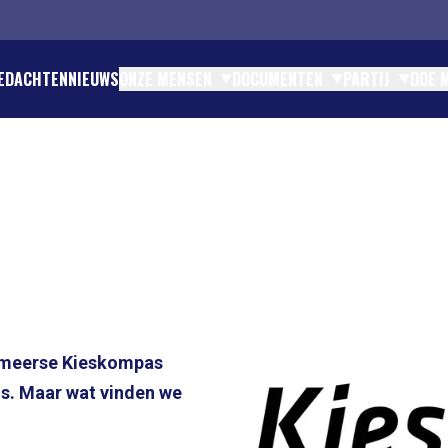
EDACHTEN
NIEUWS
ONZE MENSEN
DOCUMENTEN
PARTIJ
DOE 
TINK - EUROPEES PARLEMENT
ENTEN EN STATUTEN
ATIE EN CONTACT
DEN
OMTZIGT - GRONDLEGGER
TIES
IES
N
JK BESTUUR
TEN
TEIT
RES
CHAPPELIJK BUREAU NSC
RTICIPATIE
CIAAL CONTRACT
 PARTIJFINANCIËN
rmeerse Kieskompas
s. Maar wat vinden we