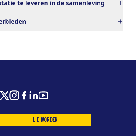
atie te leveren in de samenleving
verbieden
X
Instagram
Facebook
LinkedIn
Youtube
LID WORDEN