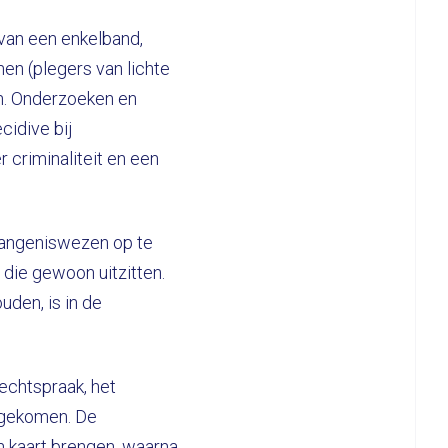
 van een enkelband,
nen (plegers van lichte
en. Onderzoeken en
cidive bij
criminaliteit en een
evangeniswezen op te
die gewoon uitzitten.
uden, is in de
echtspraak, het
l gekomen. De
n kaart brengen, waarna