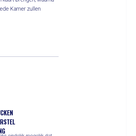
weede Kamer zullen
YCKEN
ORSTEL
NG
ks eindelijk mogelijk dat