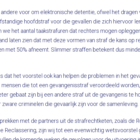
 andere voor om elektronische detentie, ofwel het dragen
fstandige hoofdstraf voor die gevallen die zich hiervoor le
n we het aantal taakstrafuren dat rechters mogen oplegg
land laten zien dat met deze vormen van straf de kans op re
n met 50% afneemt. Slimmer straffen betekent dus minder 
s dat het voorstel ook kan helpen de problemen in het g
 mensen die tot een gevangenisstraf veroordeeld worden, 
r gebaat zijn bij een andere straf uit de gevangenis te ho
 zware criminelen die gevaarlijk zijn voor de samenleving.
rekken met de partners uit de strafrechtketen, zoals de R
e Reclassering, zijn wij tot een evenwichtig wetsvoorste
zullen de komende weken de gevolgen voor de uitvoering i