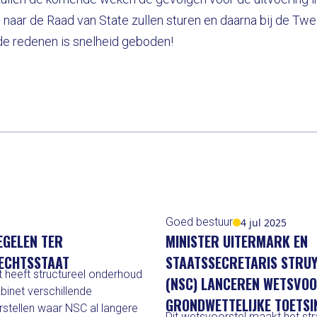
l naar de Raad van State zullen sturen en daarna bij de T
de redenen is snelheid geboden!
Goed bestuur
4 jul 2025
EGELEN TER
MINISTER UITERMARK EN
RECHTSSTAAT
STAATSSECRETARIS STRU
 heeft structureel onderhoud
(NSC) LANCEREN WETSVO
binet verschillende
GRONDWETTELIJKE TOETSI
orstellen waar NSC al langere
Dit wetsvoorstel maakt het stra