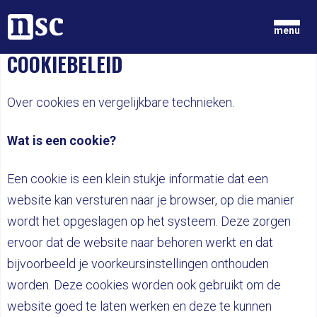
Home
menu
COOKIEBELEID
GRONDGEDACHTEN
Over cookies en vergelijkbare technieken.
NIEUWS
ONZE MENSEN
DOCUMENTEN
Wat is een cookie?
PARTIJ
DOE MEE
Een cookie is een klein stukje informatie dat een
LID WORDEN
website kan versturen naar je browser, op die manier
wordt het opgeslagen op het systeem. Deze zorgen
ervoor dat de website naar behoren werkt en dat
bijvoorbeeld je voorkeursinstellingen onthouden
worden. Deze cookies worden ook gebruikt om de
website goed te laten werken en deze te kunnen