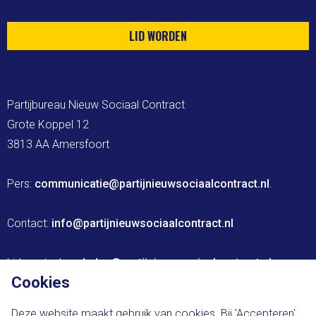
LID WORDEN
Partijbureau Nieuw Sociaal Contract

Grote Koppel 12

3813 AA Amersfoort

Pers: 
communicatie@partijnieuwsociaalcontract.nl
.

Contact: 
info@partijnieuwsociaalcontract.nl
Lidmaatschap: 
leden@partijnieuwsociaalcontract.nl
Cookies
Website ontwikkeld door The Brink Agency
Deze website maakt gebruik van cookies. Bij 'Accepteren'