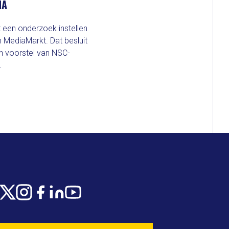
NA
een onderzoek instellen
 MediaMarkt. Dat besluit
n voorstel van NSC-
.
X
Instagram
Facebook
LinkedIn
Youtube