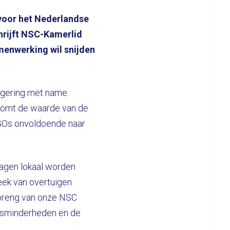
 voor het Nederlandse
hrijft NSC-Kamerlid
menwerking wil snijden
regering met name
e komt de waarde van de
NGOs onvoldoende naar
ragen lokaal worden
week van overtuigen
nbreng van onze NSC
ofsminderheden en de