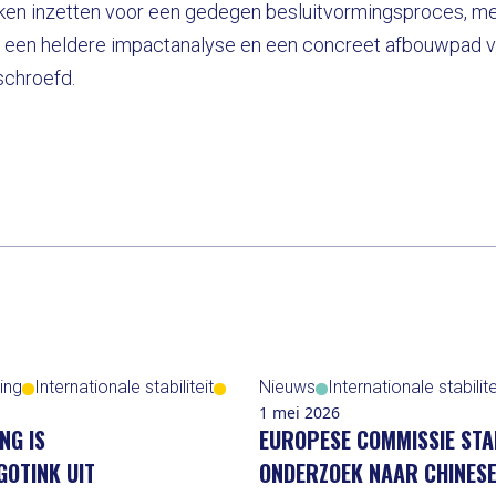
n inzetten voor een gedegen besluitvormingsproces, me
, een heldere impactanalyse en een concreet afbouwpad vo
chroefd.
ing
Internationale stabiliteit
Nieuws
Internationale stabilite
1 mei 2026
NG IS
EUROPESE COMMISSIE ST
GOTINK UIT
ONDERZOEK NAAR CHINES