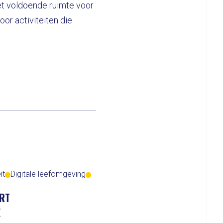
t voldoende ruimte voor
or activiteiten die
it
Digitale leefomgeving
ART
E