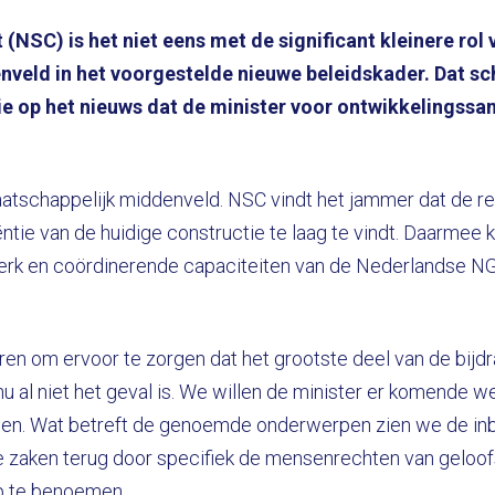
(NSC) is het niet eens met de significant kleinere rol
veld in het voorgestelde nieuwe beleidskader. Dat sc
ie op het nieuws dat de minister voor ontwikkelingssa
aatschappelijk middenveld. NSC vindt het jammer dat de 
iëntie van de huidige constructie te laag te vindt. Daarme
twerk en coördinerende capaciteiten van de Nederlandse 
eren om ervoor te zorgen dat het grootste deel van de bijd
nu al niet het geval is. We willen de minister er komende 
gen. Wat betreft de genoemde onderwerpen zien we de i
se zaken terug door specifiek de mensenrechten van gelo
 te benoemen.