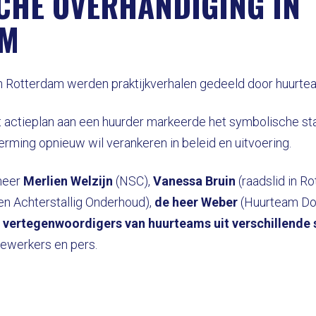
CHE OVERHANDIGING IN
AM
in Rotterdam werden praktijkverhalen gedeeld door huurte
 actieplan aan een huurder markeerde het symbolische sta
ming opnieuw wil verankeren in beleid en uitvoering.
meer
Merlien Welzijn
(NSC),
Vanessa Bruin
(raadslid in R
n Achterstallig Onderhoud),
de heer Weber
(Huurteam Do
n
vertegenwoordigers van huurteams uit verschillende
ewerkers en pers.