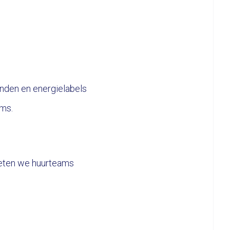
anden en energielabels
ams.
oeten we huurteams