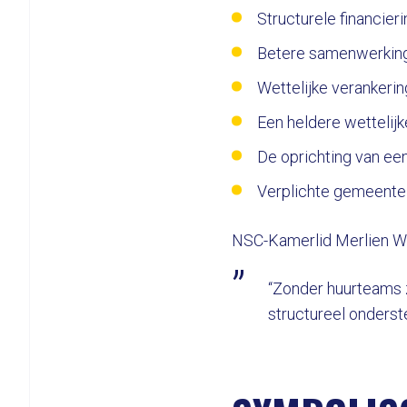
Structurele financie
Betere samenwerking
Wettelijke verankeri
Een heldere wettelijke
De oprichting van een
Verplichte gemeentel
NSC-Kamerlid Merlien We
“Zonder huurteams 
structureel onderste