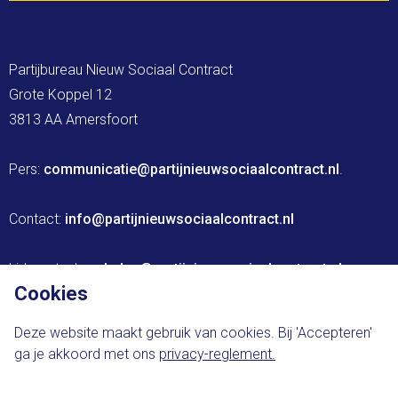
Partijbureau Nieuw Sociaal Contract

Grote Koppel 12

3813 AA Amersfoort

Pers: 
communicatie@partijnieuwsociaalcontract.nl
.

Contact: 
info@partijnieuwsociaalcontract.nl
Lidmaatschap: 
leden@partijnieuwsociaalcontract.nl
Cookies
Website ontwikkeld door The Brink Agency
Deze website maakt gebruik van cookies. Bij 'Accepteren'
ga je akkoord met ons
privacy-reglement.
Privacy-statement