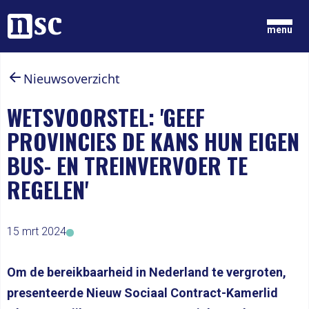
Home
menu
Nieuwsoverzicht
GRONDGEDACHTEN
NIEUWS
WETSVOORSTEL: 'GEEF
ONZE MENSEN
PROVINCIES DE KANS HUN EIGEN
DOCUMENTEN
PARTIJ
BUS- EN TREINVERVOER TE
DOE MEE
REGELEN'
LID WORDEN
15 mrt 2024
Om de bereikbaarheid in Nederland te vergroten,
presenteerde Nieuw Sociaal Contract-Kamerlid