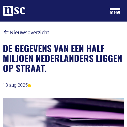
Home
menu
Nieuwsoverzicht
GRONDGEDACHTEN
NIEUWS
DE GEGEVENS VAN EEN HALF
ONZE MENSEN
MILJOEN NEDERLANDERS LIGGEN
DOCUMENTEN
PARTIJ
OP STRAAT.
DOE MEE
LID WORDEN
13 aug 2025