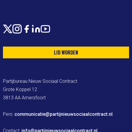
X
Instagram
Facebook
LinkedIn
Youtube
LID WORDEN
Partijbureau Nieuw Sociaal Contract

Grote Koppel 12

3813 AA Amersfoort

Pers: 
communicatie@partijnieuwsociaalcontract.nl
.

Contact: 
info@partijnieuwsociaalcontract.nl